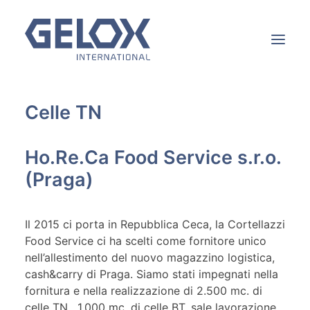
Celle TN
Servizi
Ho.Re.Ca Food Service s.r.o.
Settori
(Praga)
Prodotti
Realizzazioni
Il 2015 ci porta in Repubblica Ceca, la Cortellazzi
Food Service ci ha scelti come fornitore unico
L’azienda
nell’allestimento del nuovo magazzino logistica,
Contatti
cash&carry di Praga. Siamo stati impegnati nella
fornitura e nella realizzazione di 2.500 mc. di
celle TN , 1.000 mc. di celle BT, sale lavorazione